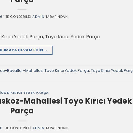
26
’' TE GÖNDERILDI
ADMIN
TARAFINDAN
ırıcı Yedek Parça, Toyo Kırıcı Yedek Parça
KUMAYA DEVAM EDIN
→
e-Bayatlar-Mahallesi Toyo Kırıcı Yedek Parça
,
Toyo Kırıcı Yedek Par
ICON KIRICI YEDEK PARÇA
koz-Mahallesi Toyo Kırıcı Yedek
Parça
26
’' TE GÖNDERILDI
ADMIN
TARAFINDAN