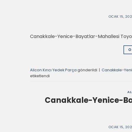
OCAK 15, 20
Canakkale-Yenice-Bayatlar-Mahallesi Toyo K
O
Alicon Kırıcı Yedek Parça
gönderildi
|
Canakkale-Yenic
etiketlendi
AL
Canakkale-Yenice-Bas
OCAK 15, 20