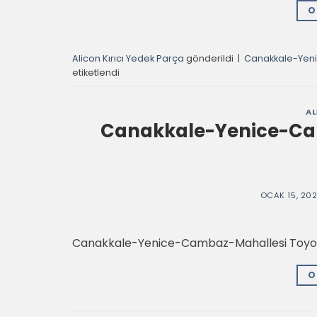
O
Alicon Kırıcı Yedek Parça
gönderildi
|
Canakkale-Yenic
etiketlendi
AL
Canakkale-Yenice-Cam
OCAK 15, 20
Canakkale-Yenice-Cambaz-Mahallesi Toyo Kı
O