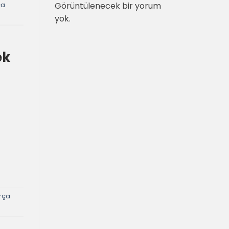
Görüntülenecek bir yorum
ça
yok.
ek
arça