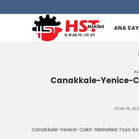
Skip
to
content
ANA SA
AL
Canakkale-Yenice-Ca
OCAK 15, 20
Canakkale-Yenice-Cakir-Mahallesi Toyo Kırı