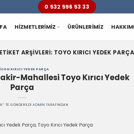
0 532 596 53 33
YFA
HIZMETLERIMIZ
ÜRÜNLERIMIZ
HAKKIM
ETIKET ARŞIVLERI:
TOYO KIRICI YEDEK PARÇ
ICON KIRICI YEDEK PARÇA
kir-Mahallesi Toyo Kırıcı Yedek
Parça
26
’' TE GÖNDERILDI
ADMIN
TARAFINDAN
cı Yedek Parça, Toyo Kırıcı Yedek Parça