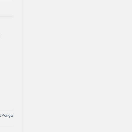
ı
k Parça