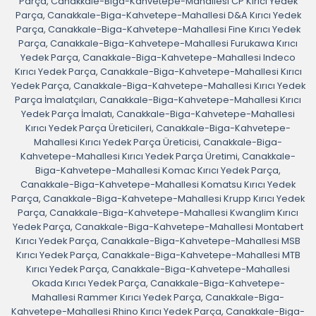
Parça
,
Canakkale-Biga-Kahvetepe-Mahallesi CP Kırıcı Yedek
Parça
,
Canakkale-Biga-Kahvetepe-Mahallesi D&A Kırıcı Yedek
Parça
,
Canakkale-Biga-Kahvetepe-Mahallesi Fine Kırıcı Yedek
Parça
,
Canakkale-Biga-Kahvetepe-Mahallesi Furukawa Kırıcı
Yedek Parça
,
Canakkale-Biga-Kahvetepe-Mahallesi Indeco
Kırıcı Yedek Parça
,
Canakkale-Biga-Kahvetepe-Mahallesi Kırıcı
Yedek Parça
,
Canakkale-Biga-Kahvetepe-Mahallesi Kırıcı Yedek
Parça İmalatçıları
,
Canakkale-Biga-Kahvetepe-Mahallesi Kırıcı
Yedek Parça İmalatı
,
Canakkale-Biga-Kahvetepe-Mahallesi
Kırıcı Yedek Parça Üreticileri
,
Canakkale-Biga-Kahvetepe-
Mahallesi Kırıcı Yedek Parça Üreticisi
,
Canakkale-Biga-
Kahvetepe-Mahallesi Kırıcı Yedek Parça Üretimi
,
Canakkale-
Biga-Kahvetepe-Mahallesi Komac Kırıcı Yedek Parça
,
Canakkale-Biga-Kahvetepe-Mahallesi Komatsu Kırıcı Yedek
Parça
,
Canakkale-Biga-Kahvetepe-Mahallesi Krupp Kırıcı Yedek
Parça
,
Canakkale-Biga-Kahvetepe-Mahallesi Kwanglim Kırıcı
Yedek Parça
,
Canakkale-Biga-Kahvetepe-Mahallesi Montabert
Kırıcı Yedek Parça
,
Canakkale-Biga-Kahvetepe-Mahallesi MSB
Kırıcı Yedek Parça
,
Canakkale-Biga-Kahvetepe-Mahallesi MTB
Kırıcı Yedek Parça
,
Canakkale-Biga-Kahvetepe-Mahallesi
Okada Kırıcı Yedek Parça
,
Canakkale-Biga-Kahvetepe-
Mahallesi Rammer Kırıcı Yedek Parça
,
Canakkale-Biga-
Kahvetepe-Mahallesi Rhino Kırıcı Yedek Parça
,
Canakkale-Biga-