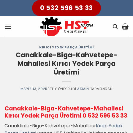
Skip
0 532 596 53 33
to
content
KIRICI YEDEK PARÇA ÜRETIMI
Canakkale-Biga-Kahvetepe-
Mahallesi Kırıcı Yedek Parça
Üretimi
MAYIS 13, 2025
’' TE GÖNDERILDI
ADMIN
TARAFINDAN
Canakkale-Biga-Kahvetepe-Mahallesi
Kırıcı Yedek Parça Üretimi
0 532 596 53 33
Canakkale-Biga-Kahvetepe-Mahallesi
Kırıcı Yedek